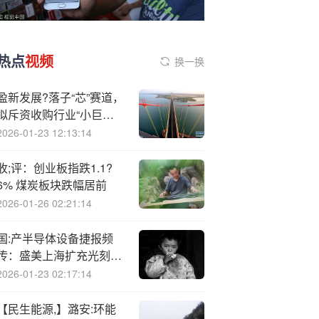
热点
视频
换一换
盈新发展?落子“芯”赛道，
拟斥资收购行业“小巨人”
长兴半导体超81%股权
2026-01-23 12:13:14
收;评：创业板指跌1.1?
6% 煤炭板块跌幅居前
2026-01-26 02:21:14
国:产半导体设备捷报频
传：盛美上海扩充光刻产
品、中微公司发布6大新
2026-01-23 02:17:14
品
【民生能源,】潞安:环能