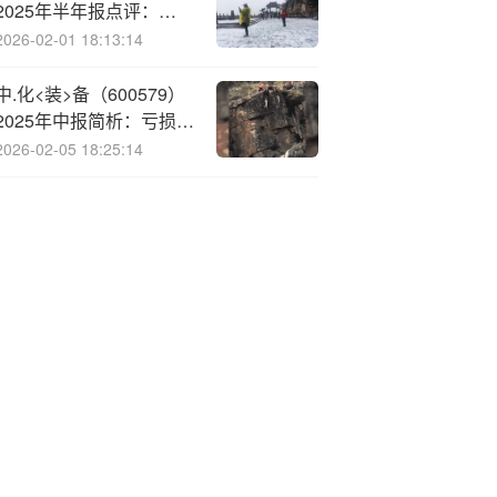
2025年半年报点评：
25Q2业绩环比增长，成
2026-02-01 18:13:14
本下降保障利润空间
中.化<装>备（600579）
2025年中报简析：亏损收
窄
2026-02-05 18:25:14