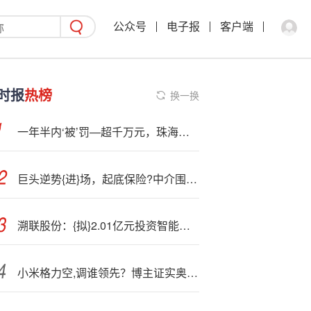
公众号
电子报
客户端
时报
热榜
换一换
一年半内‘被’罚—超千万元，珠海华润银行发生了什么？
巨头逆势{进}场，起底保险?中介围城“双重奏”：华凯保险退市 巅峰时期30多家扎堆挂牌
溯联股份：{拟}2.01亿元投资智能算力液冷研发中心及电池热管理系统研发生产基地
小米格力空,调谁领先？博主证实奥维云网更改前后统计口径