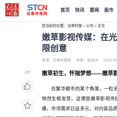
首页
快讯
要闻
股市
您当前的位置：
证券时报
>
公司
>
正文
嫩草影视传媒：在光
限创意
来源：证券时报网
作者：程益中
2026-02
嫩草初生，怀揣梦想——嫩草
点赞
在繁华都市的某个角落，一粒名
悄然生根发芽。这便是嫩草影视传
痛，市场需求日益多元，对内容品