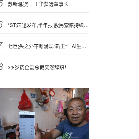
苏新:服务：王华获选董事长
*ST;声迅发布,半年报 股民索赔持续推进
七巨;头之外不断涌现“新王”！AI生态进入“诸侯争霸”时代
3;8岁药企副总裁突然辞职！