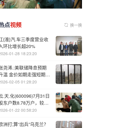
热点
视频
换一换
江{淮}汽.车三季度营业收
入环比增长超20%
2026-01-28 18:23:20
张尧浠.:美联储降息预期
升温 金价如期走强短期再
看4250
2026-02-05 01:28:20
云.天.化(600096)7月31日
股东户数8.78万户，较上
期减少8.64%
2026-01-22 00:58:20
欧洲打;算“出兵”乌克兰？