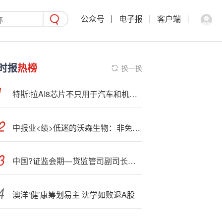
公众号
电子报
客户端
时报
热榜
换一换
特斯:拉AI8芯片不只用于汽车和机器人 还将用于马斯克旗下其他公司
中报业<绩>低迷的沃森生物：非免疫规划疫苗遇成本攀升
中国?证监会期—货监管司副司长王颖：推动液化天然气等重要能源品种上市
澳洋‘健’康筹划易主 沈学如败退A股