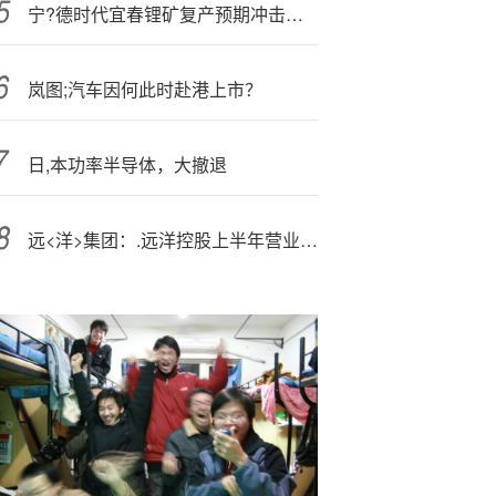
宁?德时代宜春锂矿复产预期冲击市场，碳酸锂价格将如何演化？
岚图;汽车因何此时赴港上市？
日,本功率半导体，大撤退
远<洋>集团：.远洋控股上半年营业额约44.53亿元