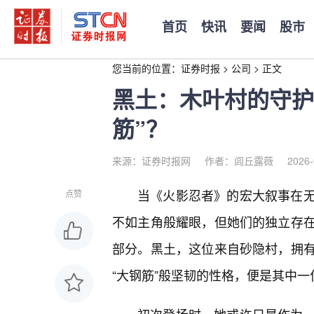
首页
快讯
要闻
股市
您当前的位置：
证券时报
>
公司
>
正文
黑土：木叶村的守护
筋”？
来源：证券时报网
作者：闾丘露薇
2026-
当《火影忍者》的宏大叙事在
点赞
不如主角般耀眼，但她们的独立存
部分。黑土，这位来自砂隐村，拥
“大钢筋”般坚韧的性格，便是其中