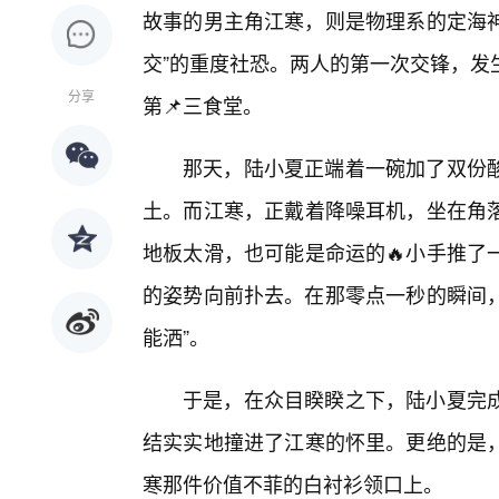
故事的男主角江寒，则是物理系的定海神
交”的重度社恐。两人的第一次交锋，发
分享
第📌三食堂。
那天，陆小夏正端着一碗加了双份
土。而江寒，正戴着降噪耳机，坐在角落
地板太滑，也可能是命运的🔥小手推了
的姿势向前扑去。在那零点一秒的瞬间，
能洒”。
于是，在众目睽睽之下，陆小夏完
结实实地撞进了江寒的怀里。更绝的是
寒那件价值不菲的白衬衫领口上。