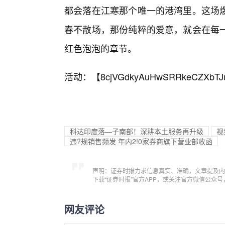
都会落在江寒那个唯一的港湾里。这场
春不散场，那份纯粹的爱意，就会在每
红色泡泡的章节。
活动：【
8cjVGdkyAuHwSRRkeCZXbTJ
科达印度落—子南部！深耕本土服务再升级
视
违?规销售频发 年内2!0家券商旗下营业部收函
声明：证券时报力求信息真实、准确，文章提及内
下载“证券时报”官方APP，或关注官方微信公众
网友评论