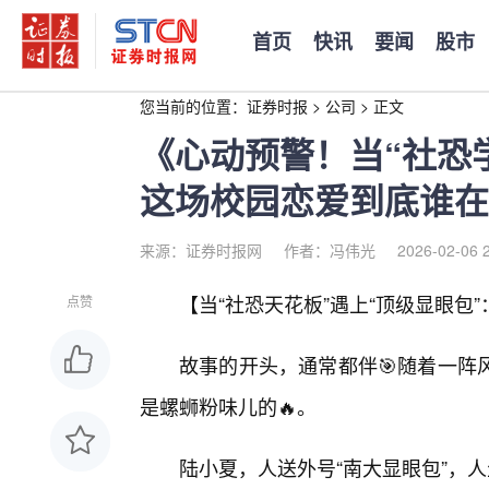
首页
快讯
要闻
股市
您当前的位置：
证券时报
>
公司
>
正文
《心动预警！当“社恐
这场校园恋爱到底谁在
来源：证券时报网
作者：冯伟光
2026-02-06 
【当“社恐天花板”遇上“顶级显眼包
点赞
故事的开头，通常都伴🎯随着一阵
是螺蛳粉味儿的🔥。
陆小夏，人送外号“南大显眼包”，