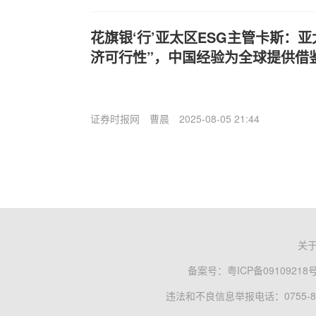
花旗银‘行’亚太区ESG主管卡斯：
济可行性”，中国经验为全球提供借
证券时报网
曹晨
2025-08-05 21:44
关
备案号：
粤ICP备09109218
违法和不良信息举报电话：0755-83