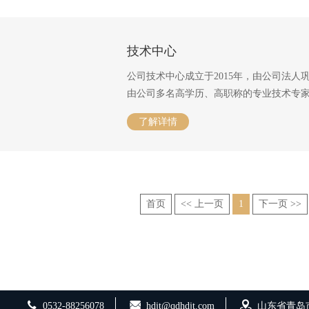
技术中心
公司技术中心成立于2015年，由公司法
由公司多名高学历、高职称的专业技术专
术人员组成。技术中心成立后，公司加大了
了解详情
南昌航空大学等高校合作，技术成果也得
首页
<< 上一页
1
下一页 >>
0532-88256078
hdjt@qdhdjt.com
山东省青岛