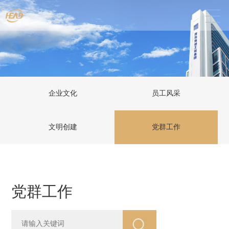
企业文化
员工风采
文明创建
党群工作
党群工作