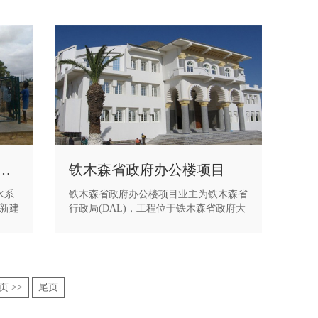
罗安达市供水系统改造工程
铁木森省政府办公楼项目
水系
铁木森省政府办公楼项目业主为铁木森省
新建
行政局(DAL)，工程位于铁木森省政府大
线管
院内，建筑面积3600m2，由省长办公室
广、
和其它100个办公室组成，工程的结构形
时完
式为框架剪力墙结构。
地政
页 >>
尾页
拉大
安哥