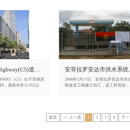
QUIRINO Highway(C5)道路工程
安哥拉
IGHWAY（C5）位于菲律宾
2006年5月17日，安哥拉罗安达市供
，道路全长12.052公
统改造工程破土动工，该工程包括：
劣的天气，项目部克服了
净水厂、取水口、供水站、管线及沿
肆虐、高温酷暑等诸多不
井。该项目工期紧、施工区域分布较
加班加点、迎难而上，最
施工难度大，于2007年10月31日按
部施工任务，赢得了业主
工。
公司争得了荣誉。
该工程作为安哥拉民生项目，受到当
首页
<< 上一页
1
2
3
4
下一
府和民众的较大关注——中国驻安哥
使馆大使参赞、安哥拉财政部部长、