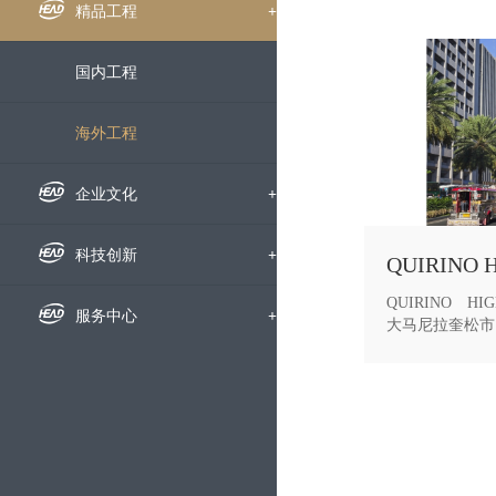
组织机构
企业新闻
精品工程
+
下属公司
通知公告
国内工程
发展历程
招标信息
海外工程
荣誉资质
媒体聚焦
企业文化
+
企业宣传片
企业文化
科技创新
+
QUIRINO H
员工风采
科研动态
服务中心
+
大马尼拉奎松市内
里。面对当地恶
交通拥堵、台风
文明创建
科研成果
人才招聘
利因素的影响，
终按期完成了全
的充分肯定，为
党群工作
技术交流
动态地图