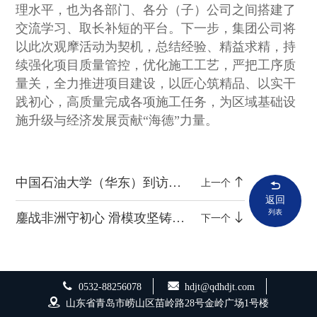
理水平，也为各部门、各分（子）公司之间搭建了
交流学习、取长补短的平台。下一步，集团公司将
以此次观摩活动为契机，总结经验、精益求精，持
续强化项目质量管控，优化施工工艺，严把工序质
量关，全力推进项目建设，以匠心筑精品、以实干
践初心，高质量完成各项施工任务，为区域基础设
施升级与经济发展贡献“海德”力量。
中国石油大学（华东）到访集团深化校企合作
上一个
返回
列表
鏖战非洲守初心 滑模攻坚铸精品——青岛海德布基纳法索筒仓项目第二次滑模圆满完成
下一个
0532-88256078
hdjt@qdhdjt.com
山东省青岛市崂山区苗岭路28号金岭广场1号楼