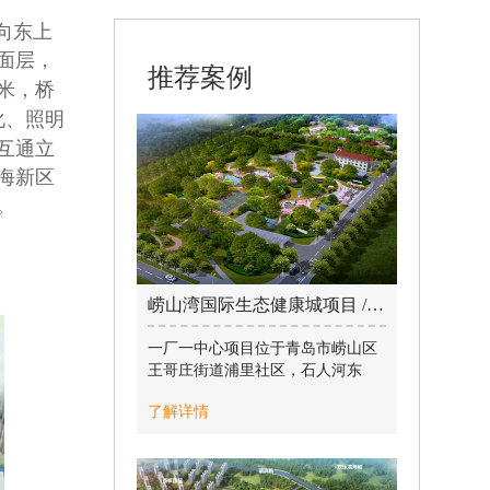
向东上
面层，
推荐案例
米，桥
化、照明
互通立
海新区
。
崂山湾国际生态健康城项目 / 2022-05-19
一厂一中心项目位于青岛市崂山区
王哥庄街道浦里社区，石人河东
侧，湾横四号线南侧，属于市政生
了解详情
产性建筑。
其中1#水质净化厂项目为青岛第二
个全地下污水处理厂，全地下基础
埋深15.5m ，分三层，总建筑面积