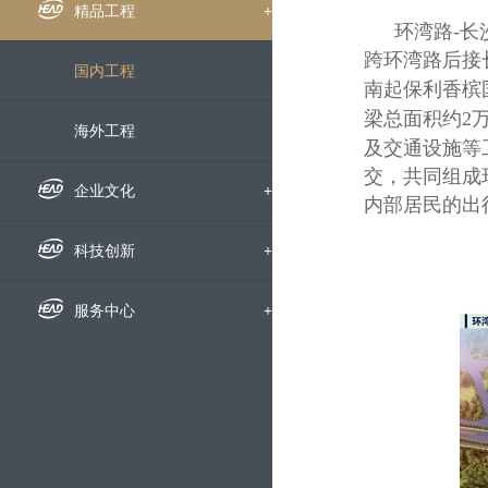
组织机构
企业新闻
精品工程
+
环湾路
-
长
跨环湾路后接
下属公司
通知公告
国内工程
南起保利香槟
梁总面积约
2
发展历程
招标信息
海外工程
及交通设施等
交，共同组成
荣誉资质
媒体聚焦
企业文化
+
内部居民的出
企业宣传片
企业文化
科技创新
+
员工风采
科研动态
服务中心
+
文明创建
科研成果
人才招聘
党群工作
技术交流
动态地图