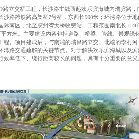
沙路立交桥工程，长沙路主线西起欢乐滨海城内瑞滨路，
长沙路跨铁路高架桥
7
号桥，东西长
900
米；环湾路位于地
国际南区，北至胶州湾大桥收费站，工程范围南北长
1140
万平方米。主要建设内容包括道路、桥梁、管线、景观绿
工程。项目建成后，与南端的瑞昌路立交、北端的李村河
环湾路交通疏解的关键节点。对于解决欢乐滨海城以及滨
行效率低下、绕行距离较长的问题，具有十分重要的意义