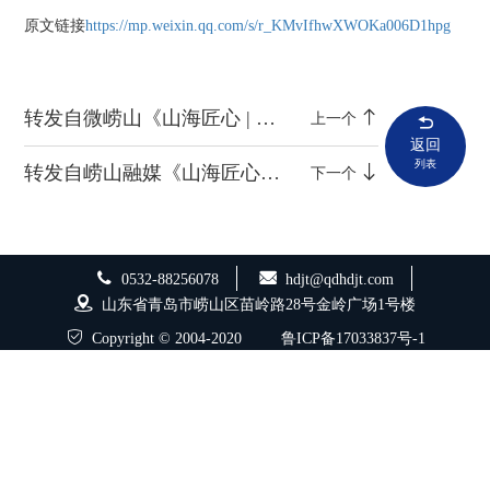
原文链接
https://mp.weixin.qq.com/s/r_KMvIfhwXWOKa006D1hpg
转发自微崂山《山海匠心 | 青岛海德工程：以创新推动市政工程升级转型》
上一个
返回
列表
转发自崂山融媒《山海匠心丨谢汝朋：做精品的“细节控”工程师》
下一个
0532-88256078
hdjt@qdhdjt.com
山东省青岛市崂山区苗岭路28号金岭广场1号楼
Copyright © 2004-2020
鲁ICP备17033837号-1