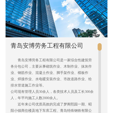
主体结构二次结构劳务分包工程、米蓝公馆项目（1.3
期5#楼及车库）、海尔云世界C1地块总包工程（东
区）、浮山生态公园（崂山区）浮山前项目周边环境
整治工程、邹平县月河一路（黄山五路至北外环段）
道路项目及监理项目SG02（施工标）：月河一路桩号
2+000-桩号3+711.947施工（不包含肖镇干渠桥）工
程、金华路33号改造项目一标段工程项目、青岛蓝色
青岛安博劳务工程有限公司
硅谷核心区市政基础设施建设PPP项目社区改造市政配
套建设工程、平度市潘家疃社区村民安置楼二期
（48#-51#楼）项目机电预埋及安装工程等项目进展顺
青岛安博劳务工程有限公司是一家综合性建筑劳
利，受到业主及上级主管部门的好评。
务分包公司，主要从事砌筑作业、木制作业、抹灰作
公司坚持走质量兴业之路，本着“以人为本”的服务理
业、钢筋作业、混凝土作业、脚手架作业、模板作
念服务社会，拓宽市场、加快发展。是青建集团股份
业、焊接作业、水电暖安装作业、市政道路作业、给
公司、青岛海德工程集团股份有限公司等单位的十佳
排水管道施工作业等。
劳务合作队伍。
公司现有管理人员30余人，各类技术人员及工长300余
公司管理先进、资信良好、技术领先、人力资源雄
人，年平均施工人数2000余人。
厚，秉承“诚信敬业、创造卓越、合作共赢、和谐发
近年来公司优质高效的完成了梦阁熙园一期、昭
展”的企业精神，以“高效、优质、诚信、务实”的态度
阳小镇商住楼及地下车库工程、青岛特殊钢铁有限公