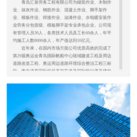
青岛汇泉劳务工程有限公司为砌筑作业、木制作
业、抹灰作业、钢筋作业、混凝土作业、脚手架作
业、模板作业、焊接作业、油漆作业、水电暖安装作
业劳务分包壹级、模板脚手架专业承包企业。
公司现
有管理人员30人，各类技术人员及工长60余人，年平
均施工人数8000余人，年产值达到10亿元。
近年来，在国内市场方面公司优质高效的完成了
第29届奥运会青岛国际帆船中心陆域隧道工程及周边
道路改造工程、奥运周边道路环境综合整治工程三标
段、青岛流亭国际机场高架车道及国际航站楼及楼前
区地下停车场基坑支护工程和停车场工程、青岛市城
管执法局办公楼安装工程、烟台旭家国际双星二期土
建及安装工程、青岛杭州支路－鞍山路高架桥工程、
铁路石家庄--武汉客运专线河南段、武汉—孝感客运专
线现浇连续梁工程和悬臂现浇连续梁、京沪高铁江苏
段轨道板安装工程等市政、公路、铁路、园林及土建
项目建设。
目前在建青岛地铁一号线工程瓦屋庄停车场（上盖）