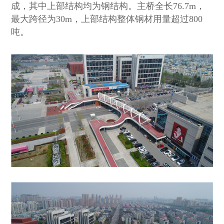
成，其中上部结构均为钢结构。主桥全长
76.7m
，
最大跨径为
30m
，上部结构整体钢材用量超过
800
吨。